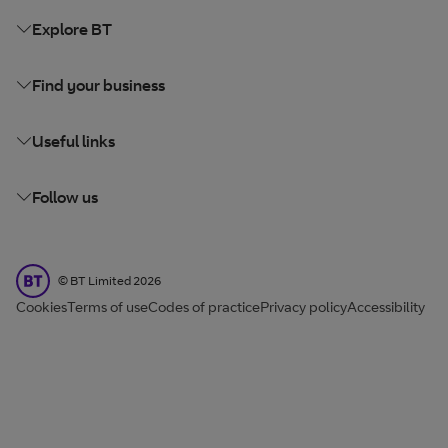
Explore BT
Find your business
Useful links
Follow us
BT Limited
©
BT Limited
2026
Cookies
Terms of use
Codes of practice
Privacy policy
Accessibility