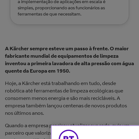
a implementação de aplicações em escala é
simples, proporcionando aos funcionários as
ferramentas de que necessitam.
A Kärcher sempre esteve um passo à frente. O maior
fabricante mundial de equipamentos de limpeza
inventou a primeira lavadora de alta pressão com água
quente da Europa em 1950.
Hoje, a Kärcher está trabalhando em tudo, desde
robótica até ferramentas de limpeza ecológicas que
consomem menos energia e são mais recicláveis. A
empresa também lançou centenas de novos produtos
nos últimos anos.
Quando a empresa precisou atualizar sua rede, quis um
parceiro que valorizasse a inovação tanto quanto eles. É